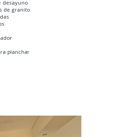
e desayuno
 de granito
das
os
rador
ra planchar