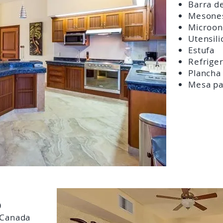
Barra d
Mesones
Microon
Utensili
Estufa
Refrige
Plancha
Mesa pa
O
 Canada