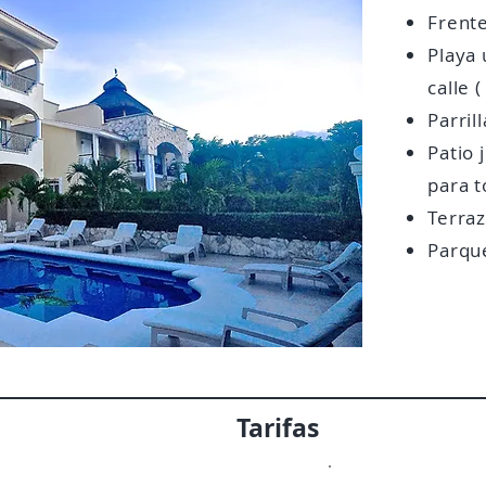
Frente
Playa 
calle 
Parril
Patio 
para t
Terraz
Parqu
Tarifas