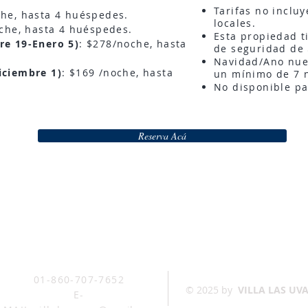
Tarifas no inclu
che, hasta 4
huéspedes
.
locales.
che, hasta 4
huéspedes.
Esta propiedad t
re 19-Enero 5)
: $278/noche, hasta
de seguridad de
Navidad/Ano nue
iciembre 1)
: $169 /noche, hasta
un
mínimo
de 7 
No disponible pa
Reserva Acá
01-860-707-7652
© 2025 by
VILLA LAS UV
E-