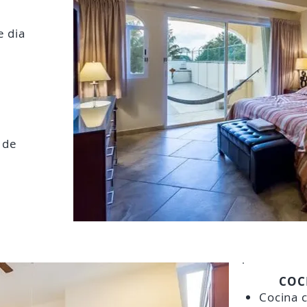
e dia
 de
COCI
Cocina 