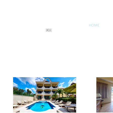
HOME
🇲🇽