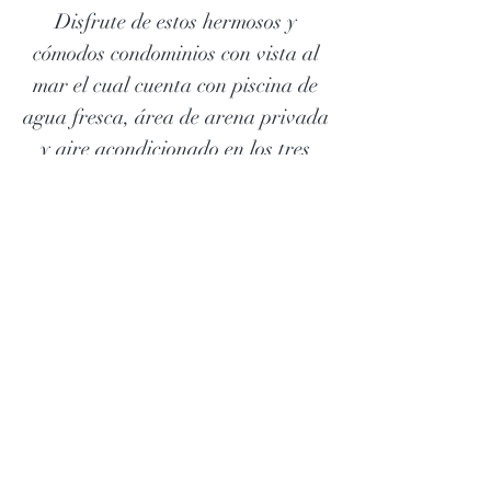
Disfrute de estos hermosos y
cómodos condominios con vista al
mar el cual cuenta con piscina de
agua fresca, área de arena privada
y aire acondicionado en los tres
apartamentos. La primera unidad
ubicada en el primer piso esta
dotada con 1 habitación y tiene
capacidad para alojar a 4
personas, las unidades 2 y 3
ubicadas en el segundo y tercer
piso respectivamente, cuentan con 3
habitaciones cada uno y tiene
capacidad para alojar hasta 8
personas. en cada uno.