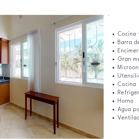
Cocina 
Barra d
Encimer
Gran me
Microo
Utensili
Cocina
Refrige
Horno
Agua po
Ventila