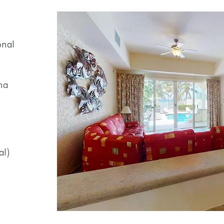
onal
na
al)